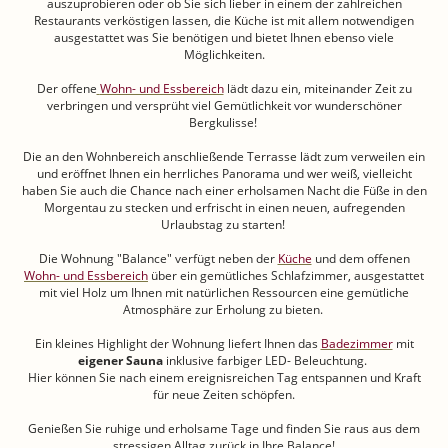
auszuprobieren oder ob Sie sich lieber in einem der zahlreichen
Restaurants verköstigen lassen, die Küche ist mit allem notwendigen
ausgestattet was Sie benötigen und bietet Ihnen ebenso viele
Möglichkeiten.
Der offene
Wohn- und Essbereich
lädt dazu ein, miteinander Zeit zu
verbringen und versprüht viel Gemütlichkeit vor wunderschöner
Bergkulisse!
Die an den Wohnbereich anschließende Terrasse lädt zum verweilen ein
und eröffnet Ihnen ein herrliches Panorama und wer weiß, vielleicht
haben Sie auch die Chance nach einer erholsamen Nacht die Füße in den
Morgentau zu stecken und erfrischt in einen neuen, aufregenden
Urlaubstag zu starten!
Die Wohnung "Balance" verfügt neben der
Küche
und dem offenen
Wohn- und Essbereich
über ein gemütliches Schlafzimmer, ausgestattet
mit viel Holz um Ihnen mit natürlichen Ressourcen eine gemütliche
Atmosphäre zur Erholung zu bieten.
Ein kleines Highlight der Wohnung liefert Ihnen das
Badezimmer
mit
eigener Sauna
inklusive farbiger LED- Beleuchtung.
Hier können Sie nach einem ereignisreichen Tag entspannen und Kraft
für neue Zeiten schöpfen.
Genießen Sie ruhige und erholsame Tage und finden Sie raus aus dem
stressigen Alltag zurück in Ihre Balance!