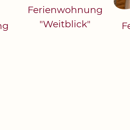
Ferienwohnung
"Weitblick"
ng
F