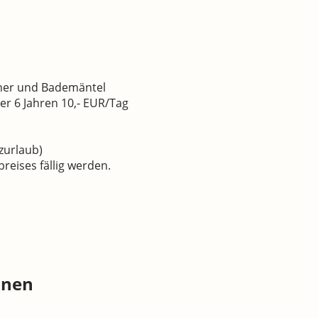
cher und Bademäntel
er 6 Jahren 10,- EUR/Tag
zurlaub)
reises fällig werden.
2026
onen